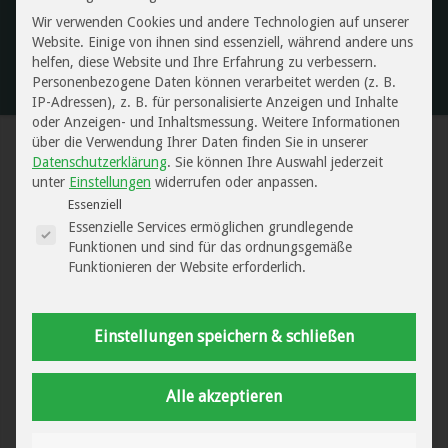
Wir verwenden Cookies und andere Technologien auf unserer
Website. Einige von ihnen sind essenziell, während andere uns
Gesprächstermin vereinbaren
helfen, diese Website und Ihre Erfahrung zu verbessern.
Personenbezogene Daten können verarbeitet werden (z. B.
IP-Adressen), z. B. für personalisierte Anzeigen und Inhalte
oder Anzeigen- und Inhaltsmessung.
Weitere Informationen
über die Verwendung Ihrer Daten finden Sie in unserer
Datenschutzerklärung
.
Sie können Ihre Auswahl jederzeit
unter
Einstellungen
widerrufen oder anpassen.
Es folgt eine Liste der Service-Gruppen, für di
Essenziell
Welche Kosten kommen auf Sie zu?
Essenzielle Services ermöglichen grundlegende
Funktionen und sind für das ordnungsgemäße
Funktionieren der Website erforderlich.
Sie wollen es genau wissen: ob Ihnen
aufgrund eines Anwaltsfehlers
Schadensersatz zusteht und ob Sie
Klage
Einstellungen speichern & schließen
gegen den eigenen Anwalt einreichen
können. Dann fragen Sie sich natürlich auch,
Alle akzeptieren
was wir für ein Gutachten berechnen
.
Hier kommt es ebenfalls darauf an: auf den