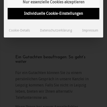
Nur essenzielle Cookies akzeptieren
Aufwand und auf den Umfang der zu
prüfenden Unterlagen. Grit Lehmann
Individuelle Cookie-Einstellungen
informiert Sie über die möglichen Kosten.
Im persönlichen Gespräch erfahren Sie, mit
welchem Honorar Sie rechnen sollten.
Cookie-Details
Datenschutzerklärung
Impressum
Ein Gutachten beauftragen: So geht’s
weiter
Für ein Gutachten können Sie zu einem
persönlichen Gespräch in unsere Kanzlei in
Leipzig kommen. Falls Sie nicht in Leipzig
leben, bieten wir Ihnen alternativ
Telefontermine an.
Wenn Ihnen bei einem Anwaltsfehler