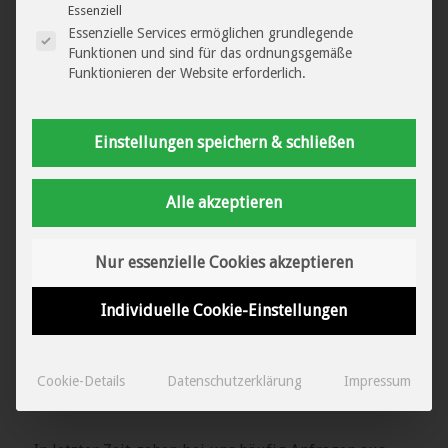
dies…
Es folgt eine Liste der Service-Gruppen, für di
Essenziell
Essenzielle Services ermöglichen grundlegende
Weiterlesen
Funktionen und sind für das ordnungsgemäße
Funktionieren der Website erforderlich.
Einstellungen speichern & schließen
Alle akzeptieren
Nur essenzielle Cookies akzeptieren
Individuelle Cookie-Einstellungen
Anwaltshaftung beim
Unterhaltsvergleich
Cookie-Details
Datenschutzerklärung
Impressum
ALLGEMEIN