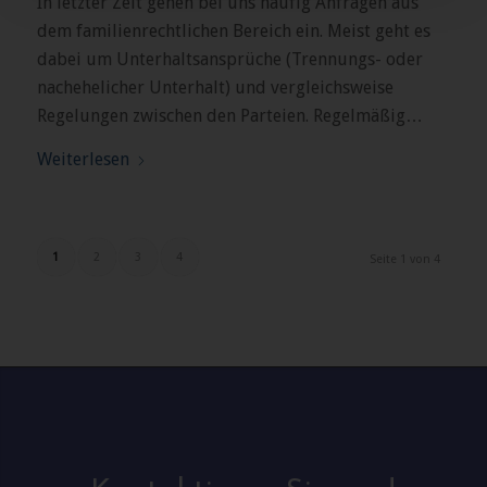
In letzter Zeit gehen bei uns häufig Anfragen aus
dem familienrechtlichen Bereich ein. Meist geht es
dabei um Unterhaltsansprüche (Trennungs- oder
nachehelicher Unterhalt) und vergleichsweise
Regelungen zwischen den Parteien. Regelmäßig…
Weiterlesen
1
2
3
4
Seite 1 von 4