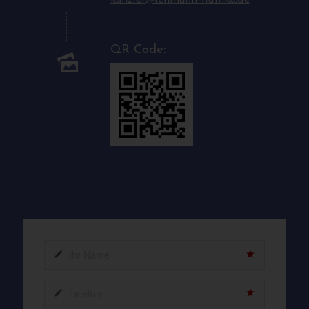
QR Code:
Phone
Number
*