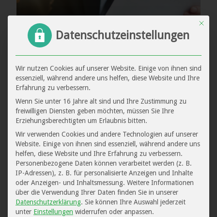
Mit di
Datenschutzeinstellungen
Wir nutzen Cookies auf unserer Website. Einige von ihnen sind
Kündigung des Anwalts,
essenziell, während andere uns helfen, diese Website und Ihre
Erfahrung zu verbessern.
weil der Mandant zu
Wenn Sie unter 16 Jahre alt sind und Ihre Zustimmung zu
freiwilligen Diensten geben möchten, müssen Sie Ihre
nervig ist!?
Erziehungsberechtigten um Erlaubnis bitten.
ALLGEMEIN
Wir verwenden Cookies und andere Technologien auf unserer
Website. Einige von ihnen sind essenziell, während andere uns
helfen, diese Website und Ihre Erfahrung zu verbessern.
Mandanten sind genauso wie alle Menschen
Personenbezogene Daten können verarbeitet werden (z. B.
verschieden. Ganz unterschiedlich können ihre
IP-Adressen), z. B. für personalisierte Anzeigen und Inhalte
Erwartungshaltungen an die Arbeit des Anwaltes
oder Anzeigen- und Inhaltsmessung.
Weitere Informationen
über die Verwendung Ihrer Daten finden Sie in unserer
sein. Die sachgerechte und erfolgreiche Vertretung
Datenschutzerklärung
.
Sie können Ihre Auswahl jederzeit
ihrer Interessen wird regelmäßig vorausgesetzt und
unter
Einstellungen
widerrufen oder anpassen.