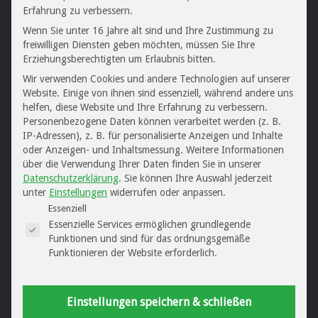
Erfahrung zu verbessern.
Wenn Sie unter 16 Jahre alt sind und Ihre Zustimmung zu
freiwilligen Diensten geben möchten, müssen Sie Ihre
Erziehungsberechtigten um Erlaubnis bitten.
Wir verwenden Cookies und andere Technologien auf unserer
Website. Einige von ihnen sind essenziell, während andere uns
helfen, diese Website und Ihre Erfahrung zu verbessern.
Personenbezogene Daten können verarbeitet werden (z. B.
IP-Adressen), z. B. für personalisierte Anzeigen und Inhalte
oder Anzeigen- und Inhaltsmessung.
Weitere Informationen
über die Verwendung Ihrer Daten finden Sie in unserer
Datenschutzerklärung
.
Sie können Ihre Auswahl jederzeit
Erstberatung
unter
Einstellungen
widerrufen oder anpassen.
Es folgt eine Liste der Service-Gruppen, für di
Essenziell
199,00 €
Essenzielle Services ermöglichen grundlegende
Funktionen und sind für das ordnungsgemäße
Funktionieren der Website erforderlich.
Kontaktieren Sie uns jetzt
kostenfrei online!
Einstellungen speichern & schließen