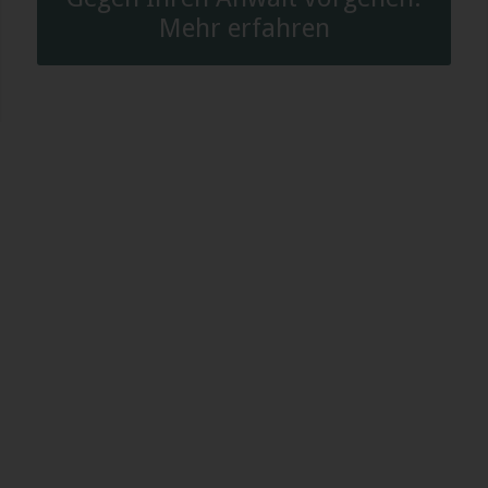
Mehr erfahren
Kontaktieren Sie uns!
Senden Sie uns jetzt online Ihr Anliegen
über unser Kontaktformular.
Wir setzen uns schnellstmöglich mit Ihnen
in Verbindung, um einen Beratungstermin
abzustimmen.