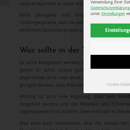
Verwendung Ihrer Date
Gesprächspartner er wann telefoniert hat.
Datenschutzerklärung
unter
Einstellungen
wi
Nicht genügend sind hingegen allgemeine Hi
Telefongespräche, weil sie jedenfalls bei wiederhol
wirklichen Kontrolle geradezu beliebig ausgeweitet
Einstellung
Was sollte in der Vergütungsve
Es sollte klargestellt werden, ob z. B. Fahrtzeiten d
gelten. Es sollte zudem geregelt werden, ob die
abgerechnet wird oder diese über die Anwaltstund
Cookie-Detai
geregelt werden, dass Mehrwertsteuer und Auslagen
Wichtig ist auch eine Regelung, dass dem Mand
mitgeteilt werden und der Mandant sein Einverstä
angemessenen Frist mitteilt. Diese Frist soll es ihm
Man kann auch vereinbaren, dass der Anwalt den