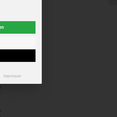
d
r
en
n
d
e
Impressum
n
r
n