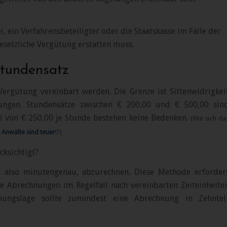
, ein Verfahrensbeteiligter oder die Staatskasse im Falle der
esetzliche Vergütung erstatten muss.
Stundensatz
 Vergütung vereinbart werden. Die Grenze ist Sittenwidrigkei
ungen. Stundensätze zwischen € 200,00 und € 500,00 sin
l von € 250,00 je Stunde bestehen keine Bedenken.
(Wie sich da
g
Anwälte sind teuer
!?)
cksichtigt?
it, also minutengenau, abzurechnen. Diese Methode erforder
e Abrechnungen im Regelfall nach vereinbarten Zeiteinheite
nungslage sollte zumindest eine Abrechnung in Zehntel