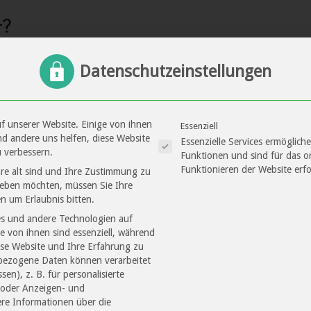
t?
nfalls entscheidend, welche Zeiten vergütungspflichtig sind 
Datenschutzeinstellungen
selbstverständlich jede Arbeit des Anwaltes für dieses Manda
er Anwalt ist vollumfänglich beweispflichtig für die erbrachte
Es folgt eine Liste der S
f unserer Website. Einige von ihnen
Essenziell
nd andere uns helfen, diese Website
Essenzielle Services ermöglic
 verbessern.
Funktionen und sind für das
m integrieren, womit er zuverlässig die Anzahl der geleistete
Funktionieren der Website erfo
re alt sind und Ihre Zustimmung zu
 Inhalt der Arbeiten dokumentieren kann. Regelmäßig erfolg
 geben möchten, müssen Sie Ihre
n um Erlaubnis bitten.
nwalt das Datum, die Zeitspanne und die konkrete Arbei
s und andere Technologien auf
ge von ihnen sind essenziell, während
einer auch im Nachhinein verständlichen Weise niederlegen
ese Website und Ihre Erfahrung zu
ezogene Daten können verarbeitet
mmten Zeitraums verrichtet hat. Insoweit ist etwa anzugeben
sen), z. B. für personalisierte
erzogen, welcher Schriftsatz vorbereitet oder verfasst wurde
 oder Anzeigen- und
urrecherchen angestellt oder zu welchem Thema mit welche
re Informationen über die