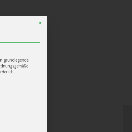
Mit diesem Button wird der Dialog geschlossen. Seine
–
t
n
ervice-Gruppen, für die eine Einwilligung erteilt we
hen grundlegende
 ordnungsgemäße
n
rderlich.
t
t
,
,
,
m